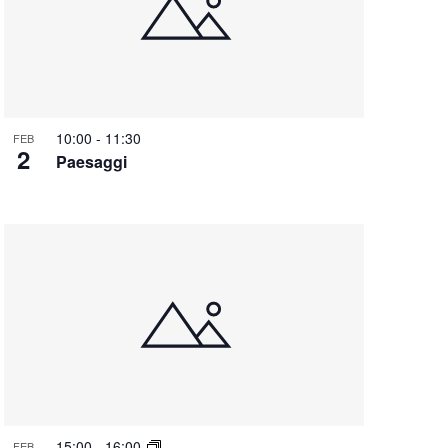
t
e
N
a
v
10:00
-
11:30
FEB
2
i
Paesaggi
g
a
z
i
o
n
e
15:00
-
16:00
FEB