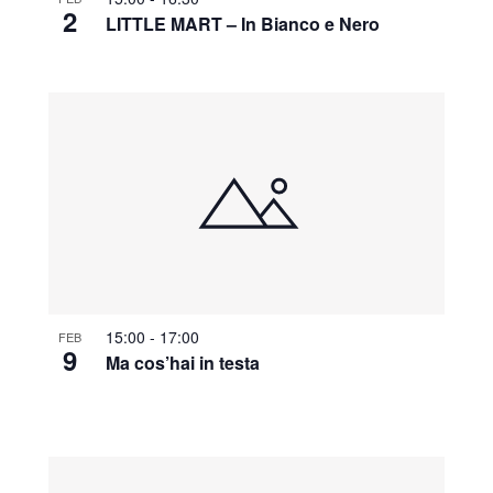
2
LITTLE MART – In Bianco e Nero
15:00
-
17:00
FEB
9
Ma cos’hai in testa