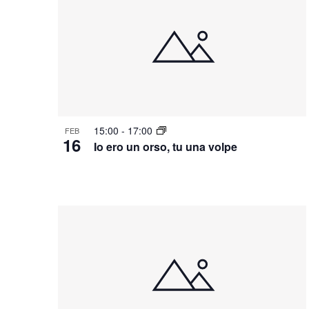
C
h
i
a
v
e
.
15:00
-
17:00
FEB
16
Io ero un orso, tu una volpe