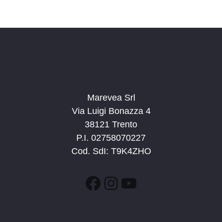
Marevea Srl
Via Luigi Bonazza 4
38121 Trento
P.I. 02758070227
Cod. SdI: T9K4ZHO
Facebook
Instagram
YouTube