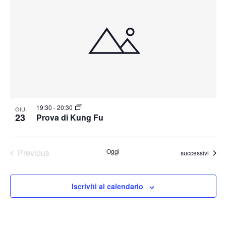
19:30
-
20:30
GIU
23
Prova di Kung Fu
Previous
Oggi
Eventi
successivi
Eventi
Iscriviti al calendario