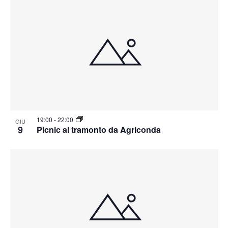
19:00
-
22:00
GIU
9
Picnic al tramonto da Agriconda