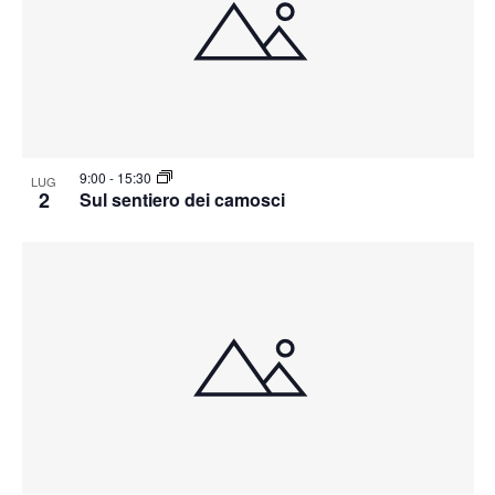
9:00
-
15:30
LUG
2
Sul sentiero dei camosci