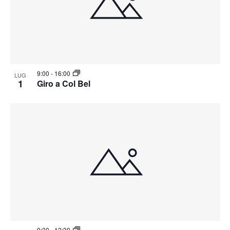
9:00
-
16:00
LUG
1
Giro a Col Bel
9:30
-
12:30