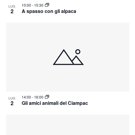
10:00
-
15:30
LUG
2
A spasso con gli alpaca
14:00
-
16:00
LUG
2
Gli amici animali del Ciampac