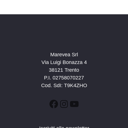
Marevea Srl
Via Luigi Bonazza 4
38121 Trento
P.I. 02758070227
Cod. SdI: T9K4ZHO
Facebook
Instagram
YouTube