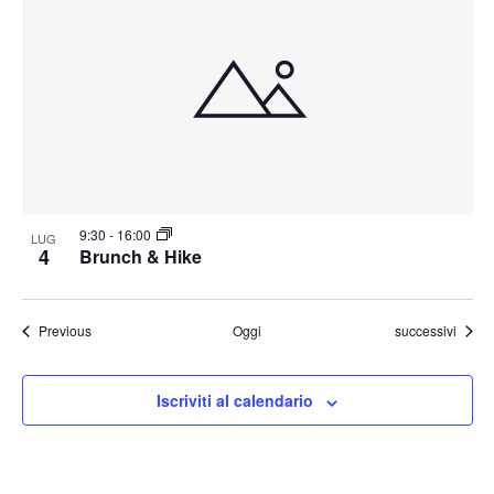
9:30
-
16:00
LUG
4
Brunch & Hike
Eventi
Eventi
Previous
Oggi
successivi
Iscriviti al calendario