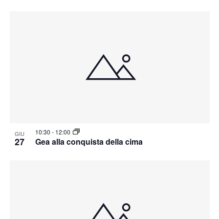
10:30
-
12:00
GIU
27
Gea alla conquista della cima