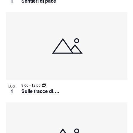
1
Sentieri di pace
9:00
-
12:00
LUG
1
Sulle tracce di….