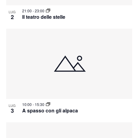
21:00
-
23:00
LUG
2
Il teatro delle stelle
10:00
-
15:30
LUG
3
A spasso con gli alpaca