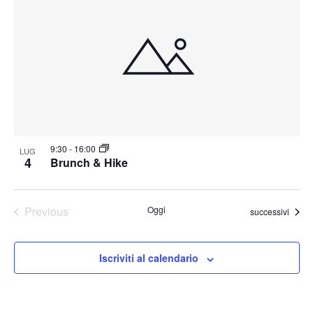
9:30
-
16:00
LUG
4
Brunch & Hike
Previous
Oggi
Eventi
successivi
Eventi
Iscriviti al calendario