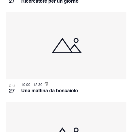
27
Ricercatore per un giorno
10:00
-
12:30
GIU
27
Una mattina da boscaiolo