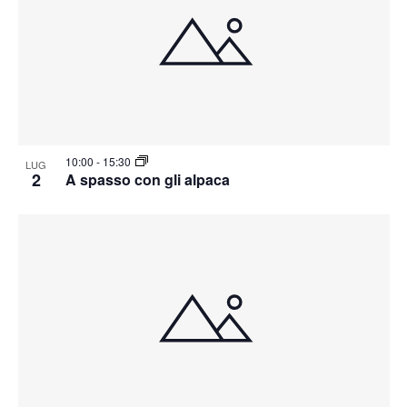
10:00
-
15:30
LUG
2
A spasso con gli alpaca