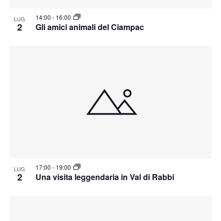
14:00
-
16:00
LUG
2
Gli amici animali del Ciampac
17:00
-
19:00
LUG
2
Una visita leggendaria in Val di Rabbi