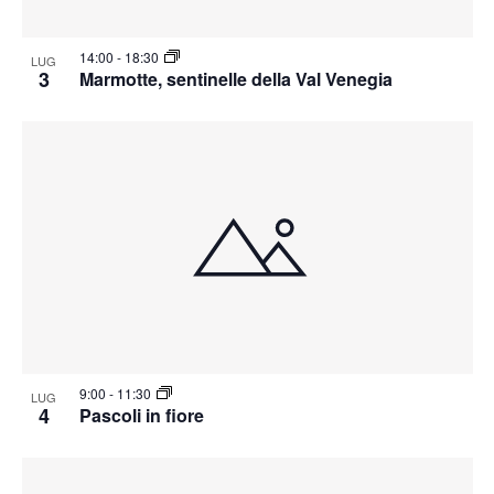
14:00
-
18:30
LUG
3
Marmotte, sentinelle della Val Venegia
9:00
-
11:30
LUG
4
Pascoli in fiore