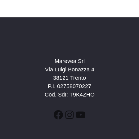
Marevea Srl
Via Luigi Bonazza 4
38121 Trento
P.I. 02758070227
Cod. SdI: T9K4ZHO
Facebook
Instagram
YouTube