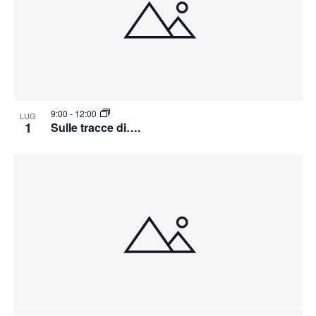
9:00
-
12:00
LUG
1
Sulle tracce di….