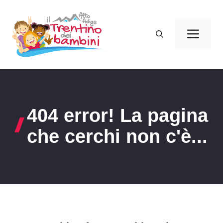
Vai
al
Men
contenuto
404 error! La pagina
che cerchi non c'è...