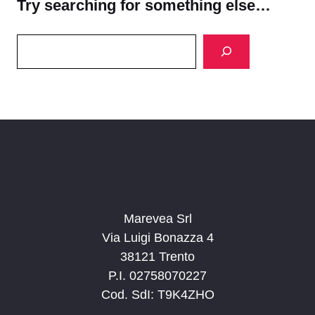
Try searching for something else…
Search
Marevea Srl
Via Luigi Bonazza 4
38121 Trento
P.I. 02758070227
Cod. SdI: T9K4ZHO