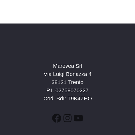
Marevea Srl
Via Luigi Bonazza 4
38121 Trento
P.I. 02758070227
Cod. SdI: T9K4ZHO
Facebook
Instagram
YouTube