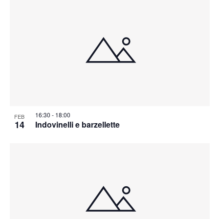
16:30
-
18:00
FEB
14
Indovinelli e barzellette