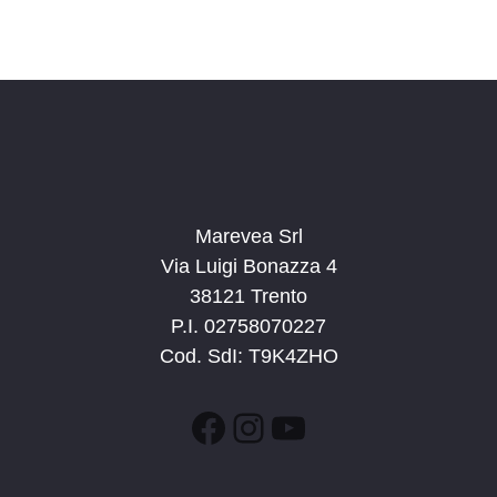
Marevea Srl
Via Luigi Bonazza 4
38121 Trento
P.I. 02758070227
Cod. SdI: T9K4ZHO
Facebook
Instagram
YouTube