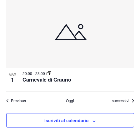
20:00
-
23:00
MAR
1
Carnevale di Grauno
Eventi
Eventi
Previous
Oggi
successivi
Iscriviti al calendario