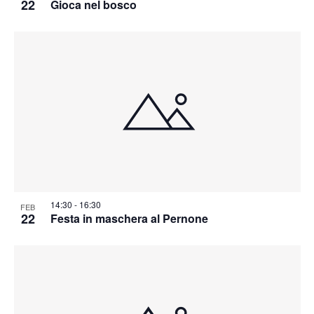
22
Gioca nel bosco
14:30
-
16:30
FEB
22
Festa in maschera al Pernone