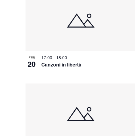
C
h
i
a
v
e
.
17:00
-
18:00
FEB
20
Canzoni in libertà