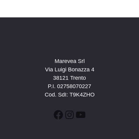
v
a
a
i
z
.
s
i
t
o
n
e
e
N
a
Marevea Srl
v
Via Luigi Bonazza 4
i
38121 Trento
g
P.I. 02758070227
a
Cod. SdI: T9K4ZHO
z
i
Facebook
Instagram
YouTube
o
n
e