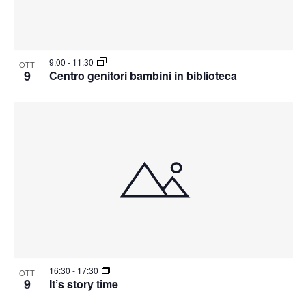
9:00
-
11:30
OTT
9
Centro genitori bambini in biblioteca
16:30
-
17:30
OTT
9
It’s story time