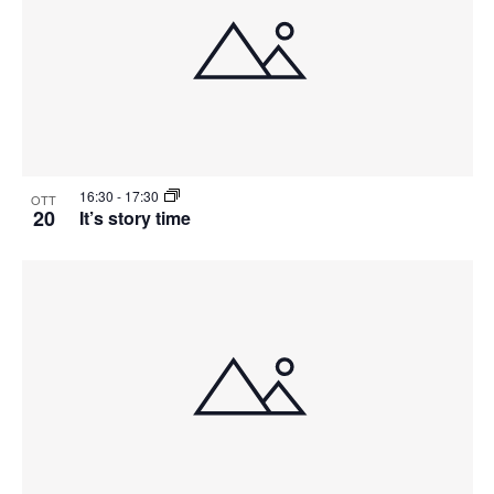
16:30
-
17:30
OTT
20
It’s story time