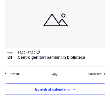
15:00
-
17:30
OTT
24
Centro genitori bambini in biblioteca
Eventi
Eventi
Previous
Oggi
successivi
Iscriviti al calendario