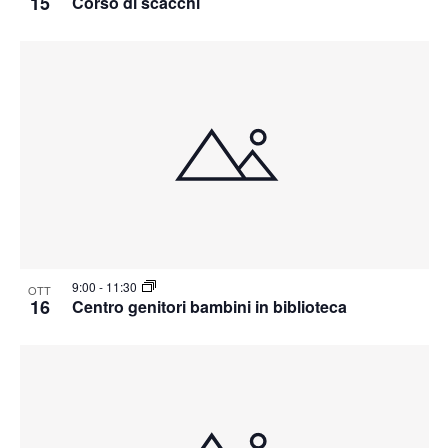
15
Corso di scacchi
9:00
-
11:30
OTT
16
Centro genitori bambini in biblioteca