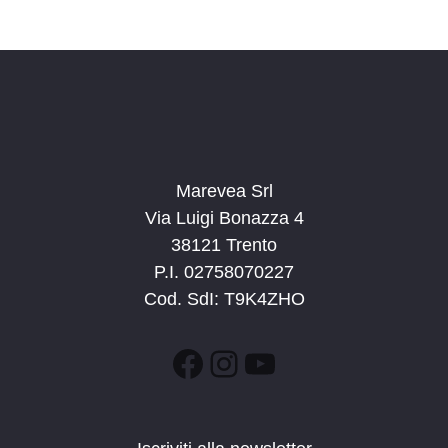
Marevea Srl
Via Luigi Bonazza 4
38121 Trento
P.I. 02758070227
Cod. SdI: T9K4ZHO
Facebook
Instagram
YouTube