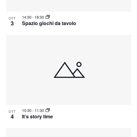
14:30
-
18:30
OTT
3
Spazio giochi da tavolo
10:30
-
11:30
OTT
4
It’s story time