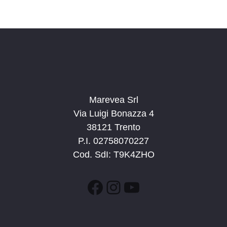
Marevea Srl
Via Luigi Bonazza 4
38121 Trento
P.I. 02758070227
Cod. SdI: T9K4ZHO
Facebook
Instagram
YouTube