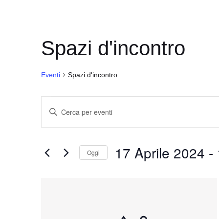
Spazi d'incontro
Eventi
Spazi d'incontro
Eventi
E
I
v
n
e
s
17 Aprile 2024
 - 
e
n
Oggi
r
t
S
i
i
e
L
s
l
R
i
c
e
i
s
i