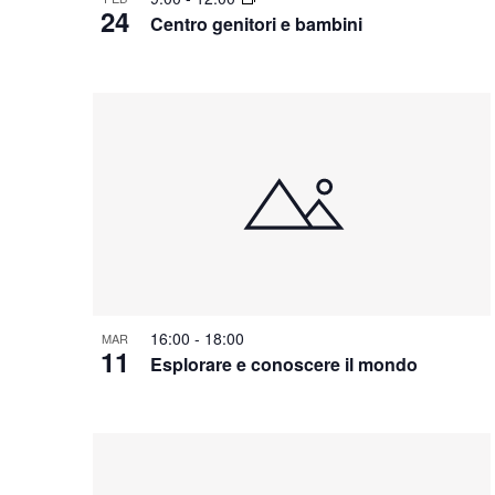
c
24
i
Centro genitori e bambini
t
a
g
o
E
a
v
V
e
z
i
n
i
e
t
o
w
i
n
p
e
e
r
P
16:00
-
18:00
MAR
11
a
Esplorare e conoscere il mondo
r
o
l
a