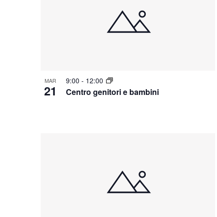
C
h
i
a
v
e
9:00
-
12:00
MAR
.
21
Centro genitori e bambini