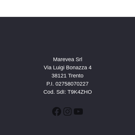
v
a
a
i
z
.
s
i
t
o
n
e
e
N
a
v
Marevea Srl
i
Via Luigi Bonazza 4
38121 Trento
g
P.I. 02758070227
a
Cod. SdI: T9K4ZHO
z
i
Facebook
Instagram
YouTube
o
n
e