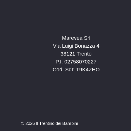
20:00
e
.
21:00
22:00
Marevea Srl
23:00
Via Luigi Bonazza 4
0:00
38121 Trento
P.I. 02758070227
Cod. SdI: T9K4ZHO
©
2026 Il Trentino dei Bambini