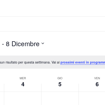
 - 
8 Dicembre
un risultato per questa settimana. Vai ai
prossimi eventi in program
N
o
t
MER
GIO
VEN
i
4
5
6
c
e
m
g
v
N
N
N
e
i
e
o
o
o