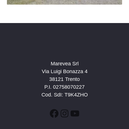
Marevea Srl
Via Luigi Bonazza 4
38121 Trento
P.I. 02758070227
Cod. SdI: T9K4ZHO
Facebook
Instagram
YouTube