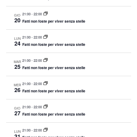
v
i
21:00
-
22:00
GIO
20
Fatti non foste per viver senza stelle
g
a
21:00
-
22:00
LUN
z
24
Fatti non foste per viver senza stelle
i
o
21:00
-
22:00
MAR
n
25
Fatti non foste per viver senza stelle
e
21:00
-
22:00
MER
26
Fatti non foste per viver senza stelle
21:00
-
22:00
GIO
27
Fatti non foste per viver senza stelle
21:00
-
22:00
LUN
31