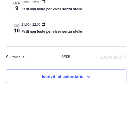
21:00
-
22:00
MER
9
Fatti non foste per viver senza stelle
21:00
-
22:00
GIO
10
Fatti non foste per viver senza stelle
Eventi
Oggi
successivi
Eventi
Previous
Iscriviti al calendario