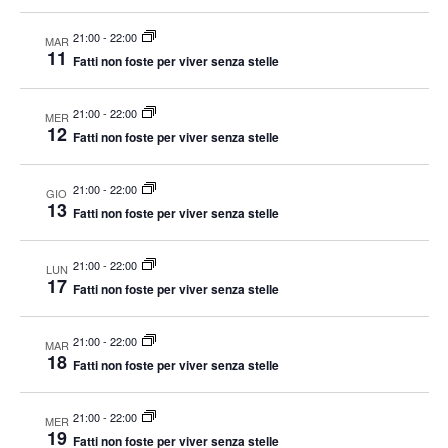
o
o
i
c
V
21:00
-
22:00
MAR
t
R
i
11
Fatti non foste per viver senza stelle
d
i
s
a
c
t
21:00
-
22:00
MER
t
e
e
12
Fatti non foste per viver senza stelle
e
N
r
a
.
c
21:00
-
22:00
GIO
v
13
Fatti non foste per viver senza stelle
a
i
e
g
21:00
-
22:00
v
LUN
a
17
Fatti non foste per viver senza stelle
i
z
s
i
21:00
-
22:00
MAR
t
o
18
Fatti non foste per viver senza stelle
n
e
e
N
21:00
-
22:00
MER
19
a
Fatti non foste per viver senza stelle