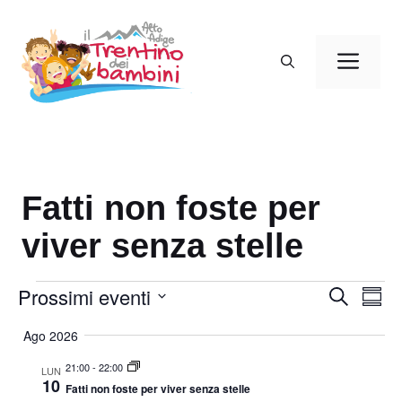
Vai
al
Men
contenuto
Fatti non foste per
viver senza stelle
Eventi
Prossimi eventi
E
E
C
S
e
v
v
o
S
r
Ago 2026
m
e
e
c
e
m
a
n
n
21:00
-
22:00
a
l
LUN
10
t
r
Fatti non foste per viver senza stelle
t
e
i