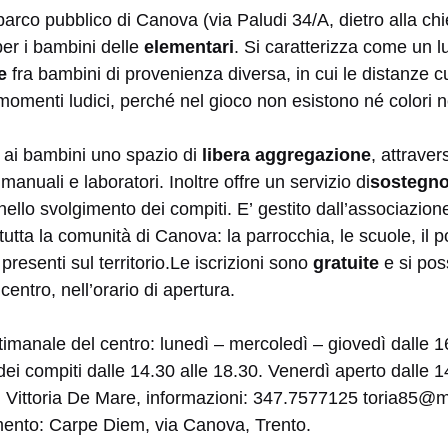
 parco pubblico di Canova (via Paludi 34/A, dietro alla chi
er i bambini delle
elementari
. Si caratterizza come un l
e
fra bambini di provenienza diversa, in cui le distanze cul
omenti ludici, perché nel gioco non esistono né colori 
e ai bambini uno spazio di
libera aggregazione
, attraver
 manuali e laboratori. Inoltre offre un servizio di
sostegno
 nello svolgimento dei compiti. E’ gestito dall’associazi
tutta la comunità di Canova: la parrocchia, le scuole, il po
 presenti sul territorio.Le iscrizioni sono
gratuite
e si pos
centro, nell’orario di apertura.
timanale del centro: lunedì – mercoledì – giovedì dalle 16
i compiti dalle 14.30 alle 18.30. Venerdì aperto dalle 1
: Vittoria De Mare, informazioni: 347.7577125 toria85
imento: Carpe Diem, via Canova, Trento.