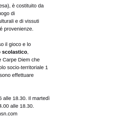
esa), è costituito da
uogo di
turali e di vissuti
né provenienze.
so il gioco e lo
 scolastico
,
one Carpe Diem che
lo socio-territoriale 1
sono effettuare
 alle 18.30. Il martedì
4.00 alle 18.30.
@msn.com