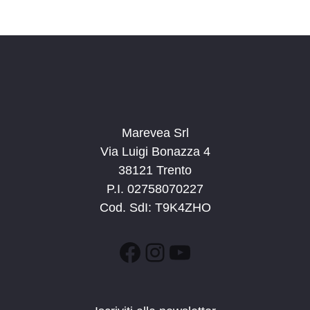
Marevea Srl
Via Luigi Bonazza 4
38121 Trento
P.I. 02758070227
Cod. SdI: T9K4ZHO
Facebook
Instagram
YouTube