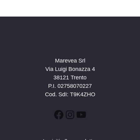
Marevea Srl
Via Luigi Bonazza 4
38121 Trento
P.I. 02758070227
Cod. SdI: T9K4ZHO
Facebook
Instagram
YouTube