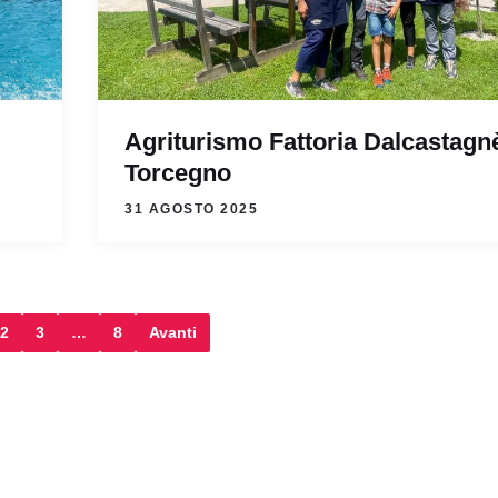
Agriturismo Fattoria Dalcastagn
Torcegno
31 AGOSTO 2025
2
3
…
8
Avanti