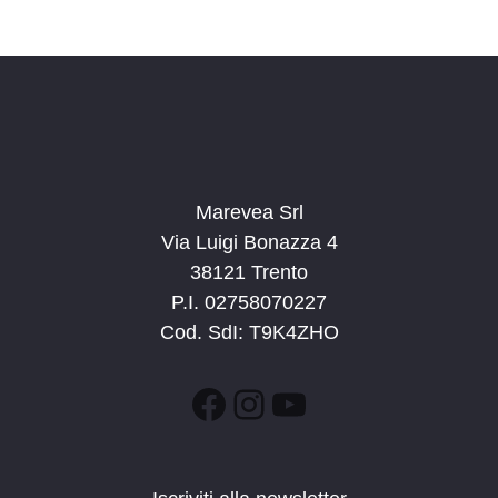
Marevea Srl
Via Luigi Bonazza 4
38121 Trento
P.I. 02758070227
Cod. SdI: T9K4ZHO
Facebook
Instagram
YouTube