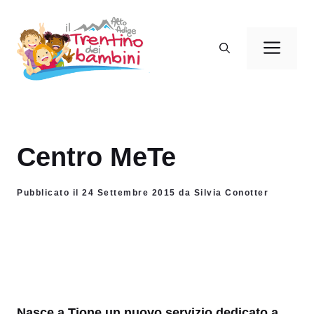
Vai
al
Men
contenuto
Centro MeTe
Pubblicato il 24 Settembre 2015 da Silvia Conotter
Nasce a Tione un nuovo servizio dedicato a