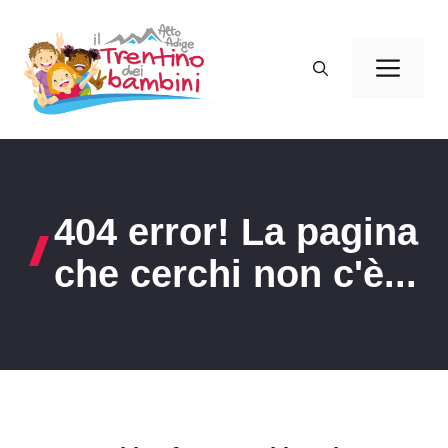
Vai
al
Men
contenuto
404 error! La pagina
che cerchi non c'è...