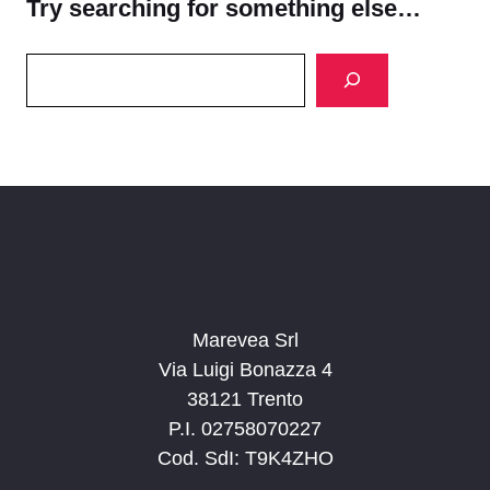
Try searching for something else…
Search
Marevea Srl
Via Luigi Bonazza 4
38121 Trento
P.I. 02758070227
Cod. SdI: T9K4ZHO