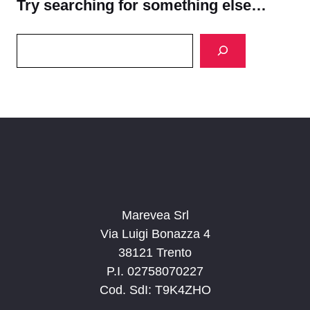
Try searching for something else…
Search
Marevea Srl
Via Luigi Bonazza 4
38121 Trento
P.I. 02758070227
Cod. SdI: T9K4ZHO