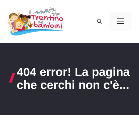
Vai
al
Men
contenuto
404 error! La pagina
che cerchi non c'è...