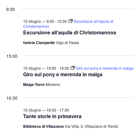
e
v
v
i
S
for
r
9:30
o
e
e
c
e
r
a
n
15
n
n
l
15 Giugno — 9:30
-
15:30
Escursione all’aquila di
t
o
Christomannos
t
e
Escursione all’aquila di Christomannos
Giugno
o
i
z
V
funivia Ciampedie
Vigo di Fassa
2026
i
R
i
o
i
15:00
s
n
c
t
15 Giugno — 15:00
-
16:30
Giro sul pony e merenda in malga
a
e
e
Giro sul pony e merenda in malga
l
N
r
Malga Tovre
Molveno
a
a
c
v
d
16:30
a
i
a
e
15 Giugno — 16:30
-
17:30
g
t
Tante storie in primavera
v
a
a
i
Biblioteca di Villazzano
Via Villa, 3, Villazzano di Trento
z
.
s
i