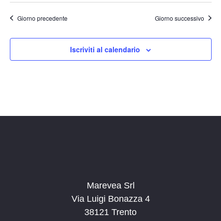
t
o
n
e
Giorno precedente
Giorno successivo
e
N
a
Iscriviti al calendario
v
i
g
a
z
i
o
n
e
Marevea Srl
Via Luigi Bonazza 4
38121 Trento