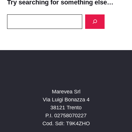
Try searching for something else…
Search
Marevea Srl
Via Luigi Bonazza 4
38121 Trento
P.I. 02758070227
Cod. SdI: T9K4ZHO