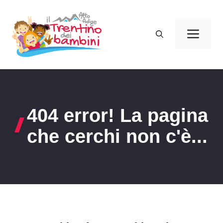
Vai
al
Men
contenuto
404 error! La pagina
che cerchi non c'è...