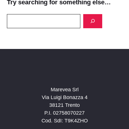
Try searching for something else…
Search
Marevea Srl
Via Luigi Bonazza 4
38121 Trento
P.I. 02758070227
Cod. SdI: T9K4ZHO