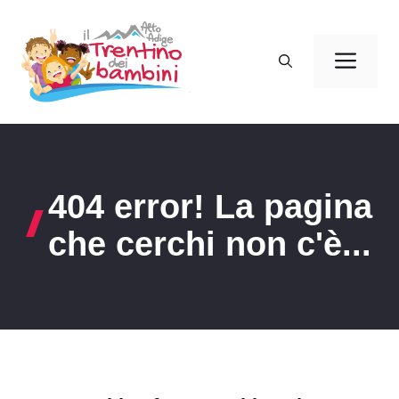
Vai
al
Men
contenuto
404 error! La pagina
che cerchi non c'è...