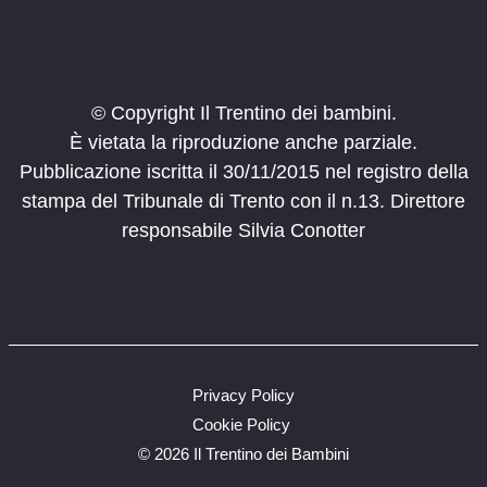
via Vallunga, Roverto
Sperimentarea
10:00
-
12:00
SET
12
Olimpiadi del Pradel
© Copyright Il Trentino dei bambini.
Molveno
Altopiano di Pradel
È vietata la riproduzione anche parziale.
Pubblicazione iscritta il 30/11/2015 nel registro della
10:00
-
12:00
SET
19
Olimpiadi del Pradel
stampa del Tribunale di Trento con il n.13. Direttore
Molveno
Altopiano di Pradel
responsabile Silvia Conotter
10:00
-
12:00
SET
26
Olimpiadi del Pradel
Molveno
Altopiano di Pradel
10:00
-
12:00
OTT
3
Privacy Policy
Olimpiadi del Pradel
Cookie Policy
Molveno
Altopiano di Pradel
©
2026 Il Trentino dei Bambini
10:00
-
12:00
OTT