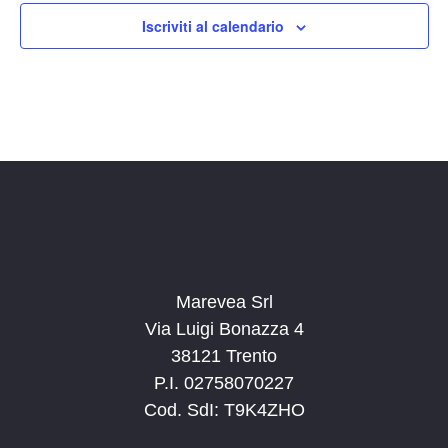
14:00
Iscriviti al calendario
15:00
16:00
17:00
18:00
19:00
20:00
Marevea Srl
Via Luigi Bonazza 4
21:00
38121 Trento
P.I. 02758070227
22:00
Cod. SdI: T9K4ZHO
23:00