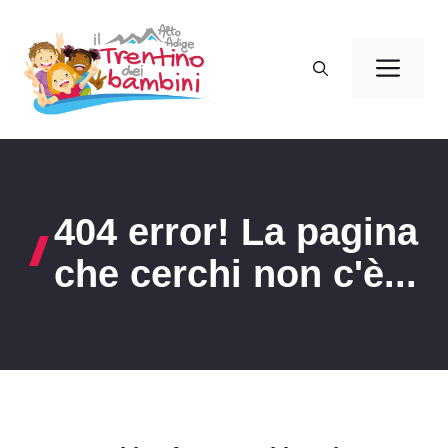
Vai
al
Men
contenuto
404 error! La pagina
che cerchi non c'è...