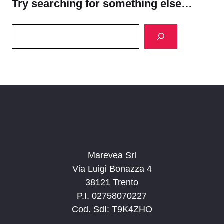
Try searching for something else…
Search
Marevea Srl
Via Luigi Bonazza 4
38121 Trento
P.I. 02758070227
Cod. SdI: T9K4ZHO