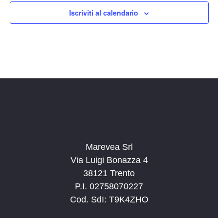
14:00
Iscriviti al calendario
15:00
16:00
17:00
18:00
19:00
20:00
Marevea Srl
Via Luigi Bonazza 4
21:00
38121 Trento
P.I. 02758070227
22:00
Cod. SdI: T9K4ZHO
23:00