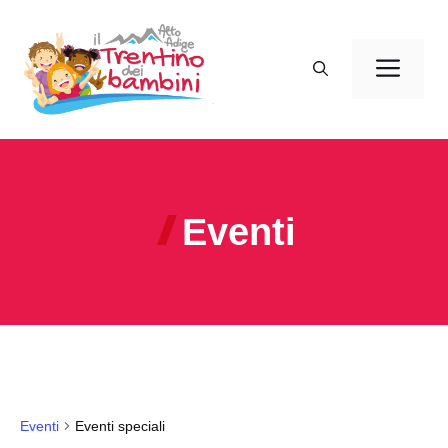
Vai
al
Men
contenuto
Eventi
Eventi
Eventi speciali