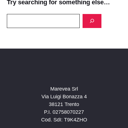
Try searching for something else…
Search
Marevea Srl
Via Luigi Bonazza 4
38121 Trento
P.I. 02758070227
Cod. SdI: T9K4ZHO