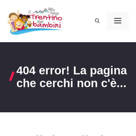
Vai
al
Men
contenuto
404 error! La pagina
che cerchi non c'è...