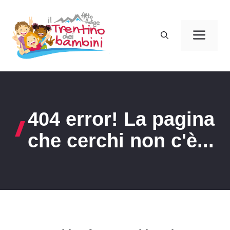
Vai
al
Men
contenuto
404 error! La pagina
che cerchi non c'è...