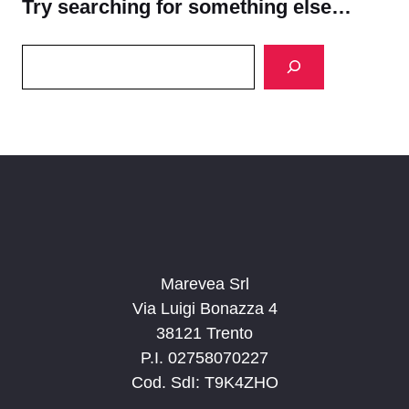
Try searching for something else…
Search
Marevea Srl
Via Luigi Bonazza 4
38121 Trento
P.I. 02758070227
Cod. SdI: T9K4ZHO