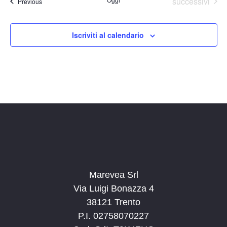
Eventi
successivi
Eventi
Previous
Iscriviti al calendario
Marevea Srl
Via Luigi Bonazza 4
38121 Trento
P.I. 02758070227