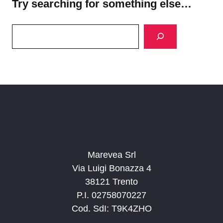
Try searching for something else…
Search
Marevea Srl
Via Luigi Bonazza 4
38121 Trento
P.I. 02758070227
Cod. SdI: T9K4ZHO