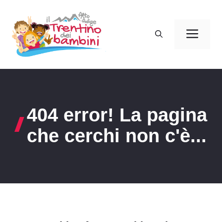
Vai
al
Men
contenuto
404 error! La pagina
che cerchi non c'è...