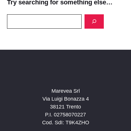
Try searching for something else…
Search
Marevea Srl
Via Luigi Bonazza 4
38121 Trento
P.I. 02758070227
Cod. SdI: T9K4ZHO