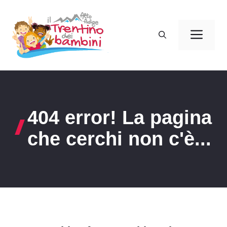
Vai
al
Men
contenuto
404 error! La pagina
che cerchi non c'è...