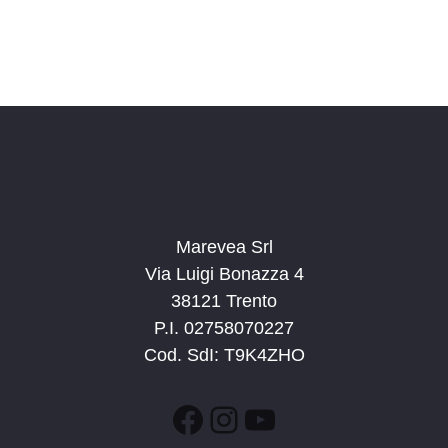
Marevea Srl
Via Luigi Bonazza 4
38121 Trento
P.I. 02758070227
Cod. SdI: T9K4ZHO
Facebook
Instagram
YouTube