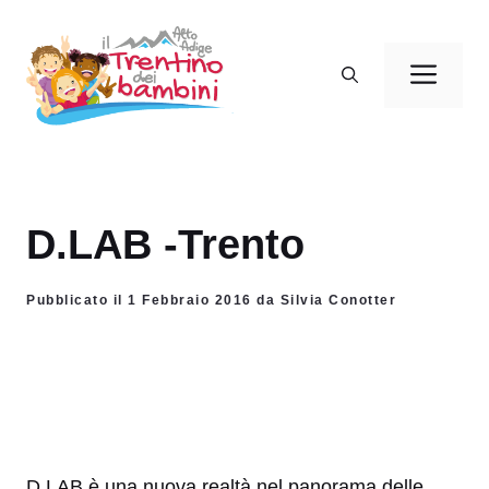
Vai
al
Men
contenuto
D.LAB -Trento
Pubblicato il 1 Febbraio 2016 da Silvia Conotter
D.LAB è una nuova realtà nel panorama delle