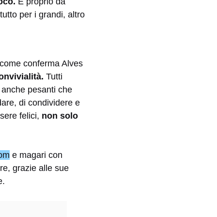
oco.
E proprio da
utto per i grandi, altro
 come conferma Alves
onvivialità.
Tutti
i anche pesanti che
dare, di condividere e
sere felici,
non solo
com
e magari con
re, grazie alle sue
e.