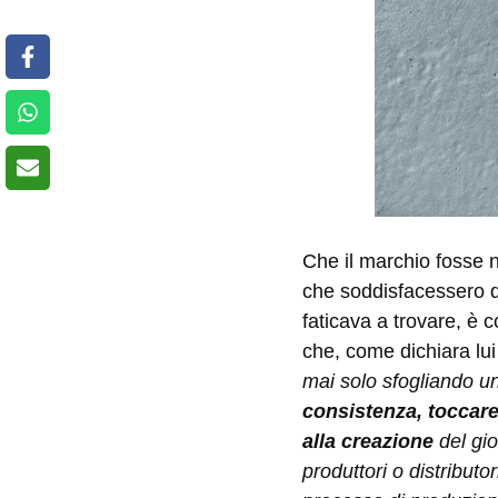
Che il marchio fosse n
che soddisfacessero de
faticava a trovare, è
che, come dichiara lu
mai solo sfogliando un
consistenza, toccare 
alla creazione
del gio
produttori o distribut