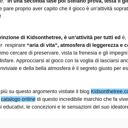
ne.”
In una seconda fase poi Stefano prova, testa il gi
pare proprio aver capito che il gioco è un’attività sopratt
!
vinzione di Kidsonthetree, è un’attività per tutti ed
è,
r respirare
“aria di vita”, atmosfera di leggerezza e c
mo cercare di preservare, vista la frenesia e gli impegn
sfare. Approcciarsi al gioco con la voglia di lasciarsi an
viviale e della bella atmosfera è il segreto giusto per es
 più su questo argomento vistiate il blog
Kidsonthetree.
l
catalogo online
di questo incredibile marchio che fa vive
i educativi, le concezioni e le sensazioni del suo ideator