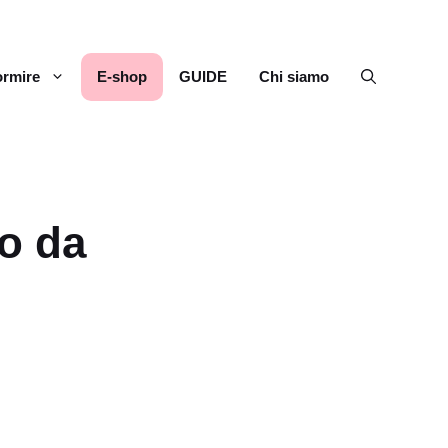
rmire
E-shop
GUIDE
Chi siamo
co da