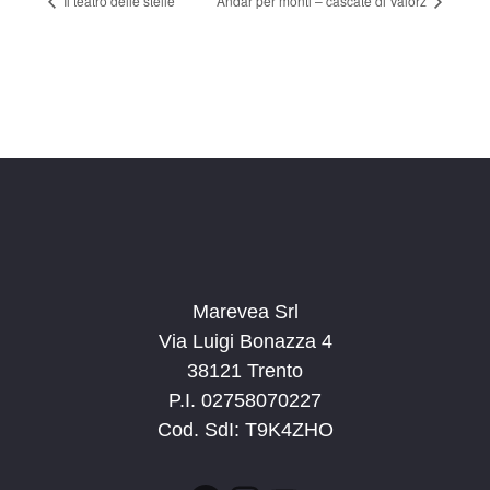
Il teatro delle stelle
Andar per monti – cascate di Valorz
Marevea Srl
Via Luigi Bonazza 4
38121 Trento
P.I. 02758070227
Cod. SdI: T9K4ZHO