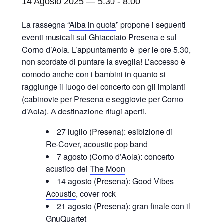
14 Agosto 2025 — 5:30
-
8:00
La rassegna “
Alba in quota
” propone i seguenti
eventi musicali sul Ghiacciaio Presena e sul
Corno d’Aola. L’appuntamento è per le ore 5.30,
non scordate di puntare la sveglia! L’accesso è
comodo anche con i bambini in quanto si
raggiunge il luogo del concerto con gli impianti
(cabinovie per Presena e seggiovie per Corno
d’Aola). A destinazione rifugi aperti.
27 luglio (Presena): esibizione di
Re‑Cover
, acoustic pop band
7 agosto (Corno d’Aola): concerto
acustico dei
The Moon
14 agosto (Presena):
Good Vibes
Acoustic
, cover rock
21 agosto (Presena): gran finale con il
GnuQuartet