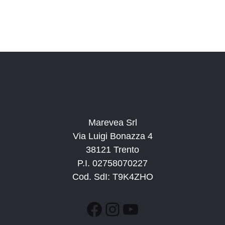
Marevea Srl
Via Luigi Bonazza 4
38121 Trento
P.I. 02758070227
Cod. SdI: T9K4ZHO
Facebook
Instagram
YouTube