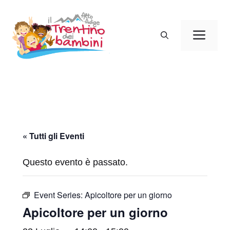
Vai
al
Men
contenuto
« Tutti gli Eventi
Questo evento è passato.
Event Series:
Apicoltore per un giorno
Apicoltore per un giorno