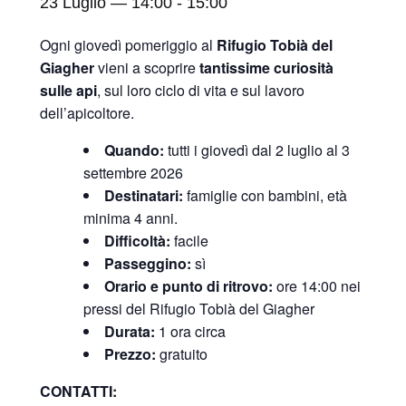
23 Luglio — 14:00
-
15:00
Ogni giovedì pomeriggio al
Rifugio Tobià del
Giagher
vieni a scoprire
tantissime curiosità
sulle api
, sul loro ciclo di vita e sul lavoro
dell’apicoltore.
Quando:
tutti i giovedì dal 2 luglio al 3
settembre 2026
Destinatari:
famiglie con bambini, età
minima 4 anni.
Difficoltà:
facile
Passeggino:
sì
Orario e punto di ritrovo:
ore 14:00 nei
pressi del Rifugio Tobià del Giagher
Durata:
1 ora circa
Prezzo:
gratuito
CONTATTI: