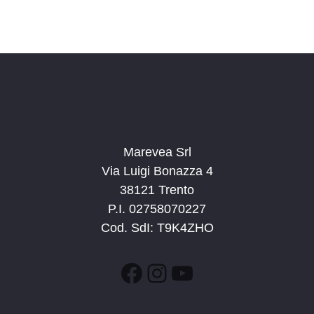
Marevea Srl
Via Luigi Bonazza 4
38121 Trento
P.I. 02758070227
Cod. SdI: T9K4ZHO
Facebook
Instagram
YouTube