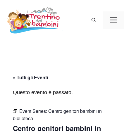
Vai
al
Men
contenuto
« Tutti gli Eventi
Questo evento è passato.
Event Series:
Centro genitori bambini in
biblioteca
Centro genitori bambini in