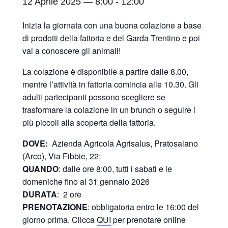
12 Aprile 2025 — 8:00
-
12:00
Inizia la giornata con una buona colazione a base
di prodotti della fattoria e del Garda Trentino e poi
vai a conoscere gli animali!
La colazione è disponibile a partire dalle 8.00,
mentre l’attività in fattoria comincia alle 10.30. Gli
adulti partecipanti possono scegliere se
trasformare la colazione in un brunch o seguire i
più piccoli alla scoperta della fattoria.
DOVE:
Azienda Agricola Agrisalus, Pratosaiano
(Arco), Via Fibbie, 22;
QUANDO
: dalle ore 8:00, tutti i sabati e le
domeniche fino al 31 gennaio 2026
DURATA
: 2 ore
PRENOTAZIONE
: obbligatoria entro le 16:00 del
giorno prima. Clicca
QUI
per prenotare online