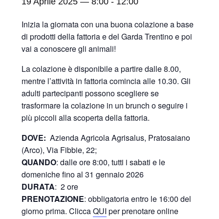
19 Aprile 2025 — 8:00
-
12:00
Inizia la giornata con una buona colazione a base
di prodotti della fattoria e del Garda Trentino e poi
vai a conoscere gli animali!
La colazione è disponibile a partire dalle 8.00,
mentre l’attività in fattoria comincia alle 10.30. Gli
adulti partecipanti possono scegliere se
trasformare la colazione in un brunch o seguire i
più piccoli alla scoperta della fattoria.
DOVE:
Azienda Agricola Agrisalus, Pratosaiano
(Arco), Via Fibbie, 22;
QUANDO
: dalle ore 8:00, tutti i sabati e le
domeniche fino al 31 gennaio 2026
DURATA
: 2 ore
PRENOTAZIONE
: obbligatoria entro le 16:00 del
giorno prima. Clicca
QUI
per prenotare online