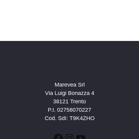
Marevea Srl
Via Luigi Bonazza 4
38121 Trento
P.I. 02758070227
Cod. SdI: T9K4ZHO
Facebook
Instagram
YouTube