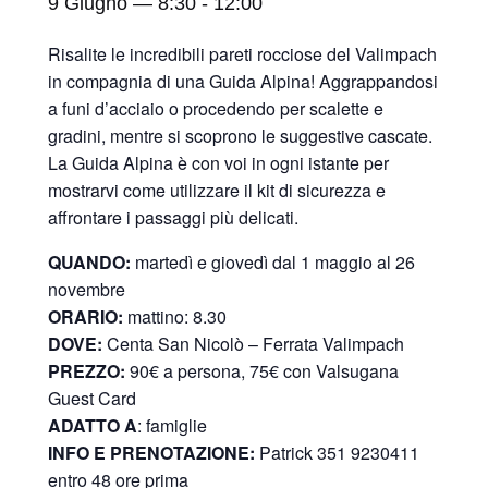
9 Giugno — 8:30
-
12:00
Risalite le incredibili pareti rocciose del Valimpach
in compagnia di una Guida Alpina! Aggrappandosi
a funi d’acciaio o procedendo per scalette e
gradini, mentre si scoprono le suggestive cascate.
La Guida Alpina è con voi in ogni istante per
mostrarvi come utilizzare il kit di sicurezza e
affrontare i passaggi più delicati.
QUANDO:
martedì e giovedì dal 1 maggio al 26
novembre
ORARIO:
mattino: 8.30
DOVE:
Centa San Nicolò –
Ferrata Valimpach
PREZZO:
90€ a persona, 75€ con Valsugana
Guest Card
ADATTO A
: famiglie
INFO E PRENOTAZIONE:
Patrick 351 9230411
entro 48 ore prima