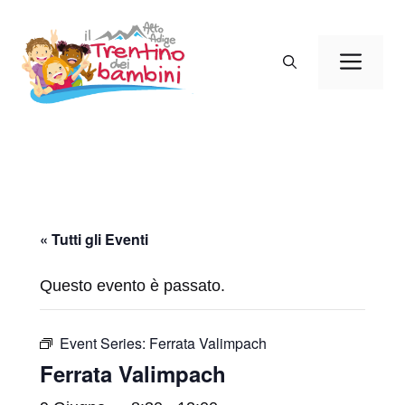
Vai
al
Men
contenuto
« Tutti gli Eventi
Questo evento è passato.
Event Series:
Ferrata Valimpach
Ferrata Valimpach