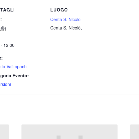
TAGLI
LUOGO
:
Centa S. Nicolò
glio
Centa S. Nicolò
,
 - 12:00
e:
ata Valimpach
goria Evento:
rsioni