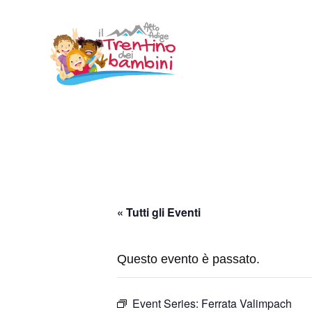
Vai
al
contenuto
« Tutti gli Eventi
Questo evento è passato.
Event Series:
Ferrata Valimpach