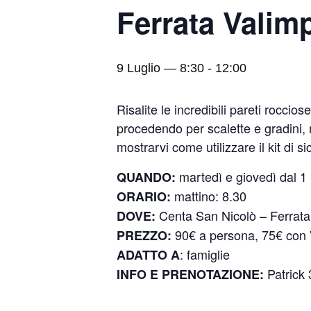
Ferrata Valim
9 Luglio — 8:30
-
12:00
Risalite le incredibili pareti rocc
procedendo per scalette e gradini, 
mostrarvi come utilizzare il kit di s
martedì e giovedì dal 
QUANDO:
mattino: 8.30
ORARIO:
Centa San Nicolò –
Ferrat
DOVE:
90€ a persona, 75€ con
PREZZO:
: famiglie
ADATTO A
Patrick
INFO E PRENOTAZIONE: