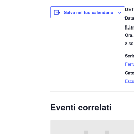
DET
Salva nel tuo calendario
Data
9 Lu
Ora:
8:30
Seri
Ferr
Cate
Escu
Eventi correlati