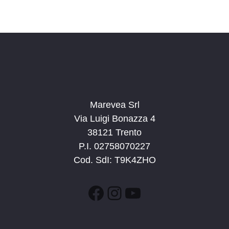
Marevea Srl
Via Luigi Bonazza 4
38121 Trento
P.I. 02758070227
Cod. SdI: T9K4ZHO
Facebook
Instagram
YouTube