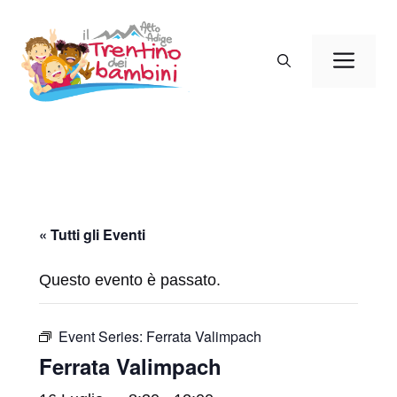
Vai
al
Men
contenuto
« Tutti gli Eventi
Questo evento è passato.
Event Series:
Ferrata Valimpach
Ferrata Valimpach