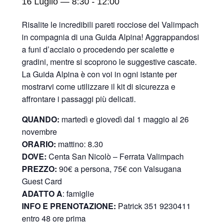
16 Luglio — 8:30
-
12:00
Risalite le incredibili pareti rocciose del Valimpach
in compagnia di una Guida Alpina! Aggrappandosi
a funi d’acciaio o procedendo per scalette e
gradini, mentre si scoprono le suggestive cascate.
La Guida Alpina è con voi in ogni istante per
mostrarvi come utilizzare il kit di sicurezza e
affrontare i passaggi più delicati.
QUANDO:
martedì e giovedì dal 1 maggio al 26
novembre
ORARIO:
mattino: 8.30
DOVE:
Centa San Nicolò –
Ferrata Valimpach
PREZZO:
90€ a persona, 75€ con Valsugana
Guest Card
ADATTO A
: famiglie
INFO E PRENOTAZIONE:
Patrick 351 9230411
entro 48 ore prima