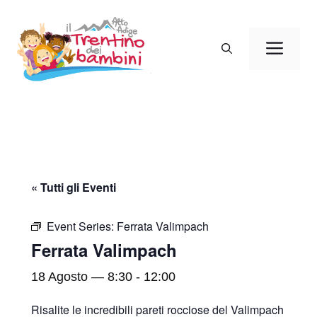
Vai
al
Men
contenuto
« Tutti gli Eventi
Event Series:
Ferrata Valimpach
Ferrata Valimpach
18 Agosto — 8:30
-
12:00
Risalite le incredibili pareti rocciose del Valimpach