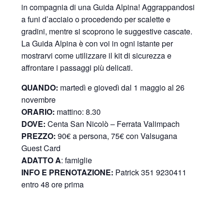
in compagnia di una Guida Alpina! Aggrappandosi
a funi d’acciaio o procedendo per scalette e
gradini, mentre si scoprono le suggestive cascate.
La Guida Alpina è con voi in ogni istante per
mostrarvi come utilizzare il kit di sicurezza e
affrontare i passaggi più delicati.
QUANDO:
martedì e giovedì dal 1 maggio al 26
novembre
ORARIO:
mattino: 8.30
DOVE:
Centa San Nicolò –
Ferrata Valimpach
PREZZO:
90€ a persona, 75€ con Valsugana
Guest Card
ADATTO A
: famiglie
INFO E PRENOTAZIONE:
Patrick 351 9230411
entro 48 ore prima