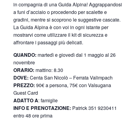
in compagnia di una Guida Alpina! Aggrappandosi
a funi d’acciaio o procedendo per scalette e
gradini, mentre si scoprono le suggestive cascate.
La Guida Alpina è con voi in ogni istante per
mostrarvi come utilizzare il kit di sicurezza e
affrontare i passaggi più delicati.
QUANDO:
martedì e giovedì dal 1 maggio al 26
novembre
ORARIO:
mattino: 8.30
DOVE:
Centa San Nicolò –
Ferrata Valimpach
PREZZO:
90€ a persona, 75€ con Valsugana
Guest Card
ADATTO A
: famiglie
INFO E PRENOTAZIONE:
Patrick 351 9230411
entro 48 ore prima