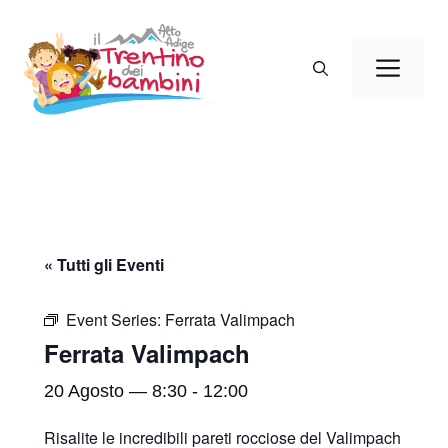
Vai
al
Men
contenuto
« Tutti gli Eventi
Event Series:
Ferrata Valimpach
Ferrata Valimpach
20 Agosto — 8:30
-
12:00
Risalite le incredibili pareti rocciose del Valimpach